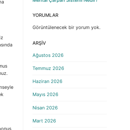
ma
YORUMLAR
Görüntülenecek bir yorum yok.
iz
ARŞIV
asında
Ağustos 2026
onus
Temmuz 2026
nuz.
Haziran 2026
imseyle
ek
Mayıs 2026
Nisan 2026
Mart 2026
 bonus