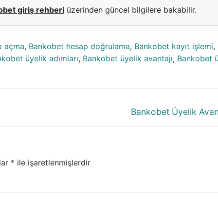
bet giriş rehberi
üzerinden güncel bilgilere bakabilir.
p açma
,
Bankobet hesap doğrulama
,
Bankobet kayıt işlemi
,
kobet üyelik adımları
,
Bankobet üyelik avantajı
,
Bankobet ü
Next
Bankobet Üyelik Avant
post:
lar
*
ile işaretlenmişlerdir