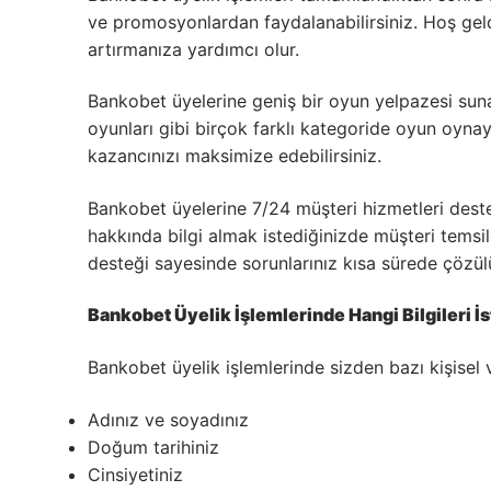
ve promosyonlardan faydalanabilirsiniz. Hoş geld
artırmanıza yardımcı olur.
Bankobet üyelerine geniş bir oyun yelpazesi sunar
oyunları gibi birçok farklı kategoride oyun oynaya
kazancınızı maksimize edebilirsiniz.
Bankobet üyelerine 7/24 müşteri hizmetleri dest
hakkında bilgi almak istediğinizde müşteri temsilci
desteği sayesinde sorunlarınız kısa sürede çözülü
Bankobet Üyelik İşlemlerinde Hangi Bilgileri İ
Bankobet üyelik işlemlerinde sizden bazı kişisel ve 
Adınız ve soyadınız
Doğum tarihiniz
Cinsiyetiniz