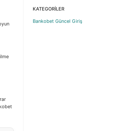
KATEGORILER
Bankobet Güncel Giriş
 oyun
silme
rar
nkobet