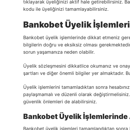
tıklayarak üyeliğinizi aktif hale getirebilirsiniz
kodu ile üyeliğinizi tamamlayabilirsiniz.
Bankobet Üyelik İşlemler
Bankobet üyelik işlemlerinde dikkat etmeniz gere
bilgilerin doğru ve eksiksiz olması gerekmektedir.
sorun yaşamanıza neden olabilir.
Üyelik sözleşmesini dikkatlice okumanız ve onay
şartları ve diğer önemli bilgiler yer almaktadır. 
Üyelik işlemlerini tamamladıktan sonra hesabınızı
paylaşmamalı ve düzenli olarak değiştirmelisiniz
güvenlik önlemleri de alabilirsiniz.
Bankobet Üyelik İşlemlerinde 
Bankobet üyelik işlemleri tamamlandıktan sonra b