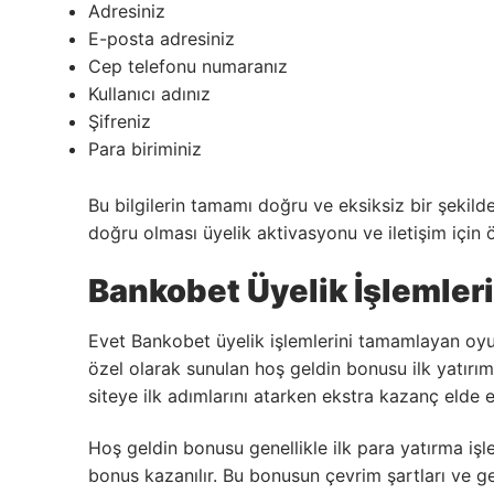
Adresiniz
E-posta adresiniz
Cep telefonu numaranız
Kullanıcı adınız
Şifreniz
Para biriminiz
Bu bilgilerin tamamı doğru ve eksiksiz bir şekilde
doğru olması üyelik aktivasyonu ve iletişim için ö
Bankobet Üyelik İşlemleri
Evet Bankobet üyelik işlemlerini tamamlayan oyunc
özel olarak sunulan hoş geldin bonusu ilk yatırı
siteye ilk adımlarını atarken ekstra kazanç elde e
Hoş geldin bonusu genellikle ilk para yatırma işlem
bonus kazanılır. Bu bonusun çevrim şartları ve ge