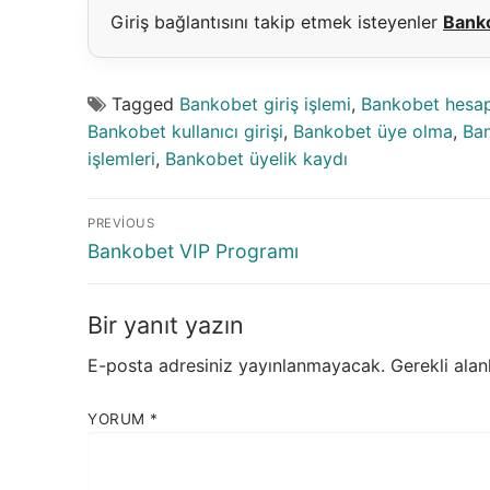
Giriş bağlantısını takip etmek isteyenler
Banko
Tagged
Bankobet giriş işlemi
,
Bankobet hesa
Bankobet kullanıcı girişi
,
Bankobet üye olma
,
Ban
işlemleri
,
Bankobet üyelik kaydı
Yazı
PREVIOUS
gezinmesi
Previous
Bankobet VIP Programı
post:
Bir yanıt yazın
E-posta adresiniz yayınlanmayacak.
Gerekli alan
YORUM
*