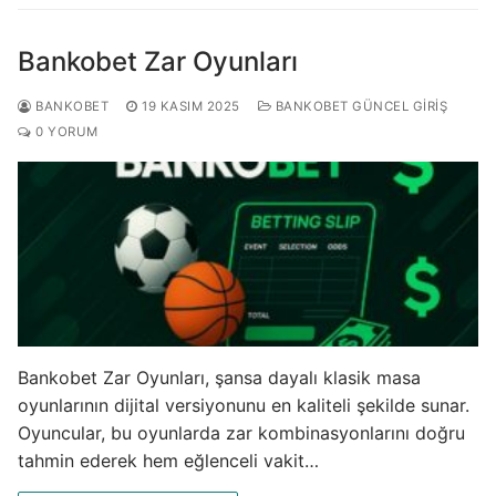
Bankobet Zar Oyunları
BANKOBET
19 KASIM 2025
BANKOBET GÜNCEL GIRIŞ
0 YORUM
Bankobet Zar Oyunları, şansa dayalı klasik masa
oyunlarının dijital versiyonunu en kaliteli şekilde sunar.
Oyuncular, bu oyunlarda zar kombinasyonlarını doğru
tahmin ederek hem eğlenceli vakit…