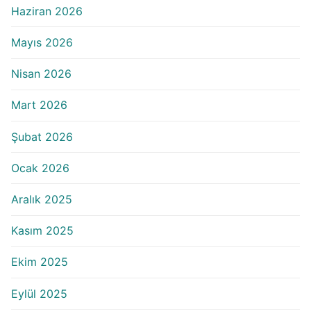
Haziran 2026
Mayıs 2026
Nisan 2026
Mart 2026
Şubat 2026
Ocak 2026
Aralık 2025
Kasım 2025
Ekim 2025
Eylül 2025