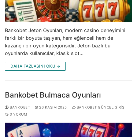
Bankobet Jeton Oyunları, modern casino deneyimini
farklı bir boyuta taşıyan, hem eğlenceli hem de
kazançlı bir oyun kategorisidir. Jeton bazlı bu
oyunlarda kullanıcılar, klasik slot…
DAHA FAZLASINI OKU →
Bankobet Bulmaca Oyunları
BANKOBET
26 KASIM 2025
BANKOBET GÜNCEL GIRIŞ
0 YORUM