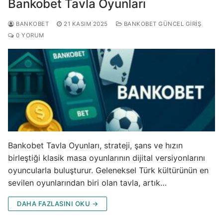
Bankobet Tavla Oyunları
BANKOBET
21 KASIM 2025
BANKOBET GÜNCEL GIRIŞ
0 YORUM
Bankobet Tavla Oyunları, strateji, şans ve hızın
birleştiği klasik masa oyunlarının dijital versiyonlarını
oyuncularla buluşturur. Geleneksel Türk kültürünün en
sevilen oyunlarından biri olan tavla, artık…
DAHA FAZLASINI OKU →