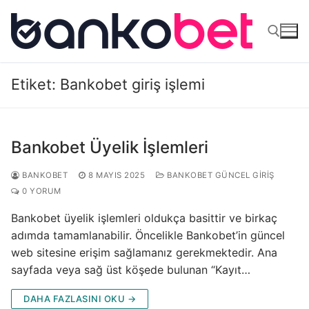
İçeriğe
atla
Etiket:
Bankobet giriş işlemi
Arama:
Bankobet Üyelik İşlemleri
BANKOBET
8 MAYIS 2025
BANKOBET GÜNCEL GIRIŞ
0 YORUM
Bankobet üyelik işlemleri oldukça basittir ve birkaç
adımda tamamlanabilir. Öncelikle Bankobet’in güncel
web sitesine erişim sağlamanız gerekmektedir. Ana
sayfada veya sağ üst köşede bulunan “Kayıt…
DAHA FAZLASINI OKU →