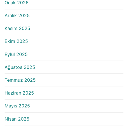
Ocak 2026
Aralık 2025
Kasım 2025
Ekim 2025
Eylül 2025
Ağustos 2025
Temmuz 2025
Haziran 2025
Mayıs 2025
Nisan 2025