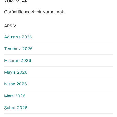
YORUMLAR
Görüntülenecek bir yorum yok.
ARŞIV
Ağustos 2026
Temmuz 2026
Haziran 2026
Mayıs 2026
Nisan 2026
Mart 2026
Şubat 2026