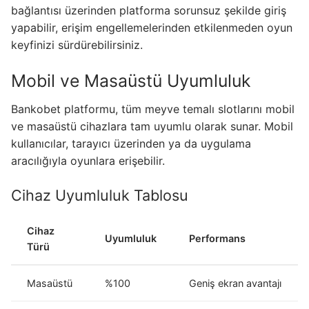
bağlantısı üzerinden platforma sorunsuz şekilde giriş
yapabilir, erişim engellemelerinden etkilenmeden oyun
keyfinizi sürdürebilirsiniz.
Mobil ve Masaüstü Uyumluluk
Bankobet platformu, tüm meyve temalı slotlarını mobil
ve masaüstü cihazlara tam uyumlu olarak sunar. Mobil
kullanıcılar, tarayıcı üzerinden ya da uygulama
aracılığıyla oyunlara erişebilir.
Cihaz Uyumluluk Tablosu
Cihaz
Uyumluluk
Performans
Türü
Masaüstü
%100
Geniş ekran avantajı