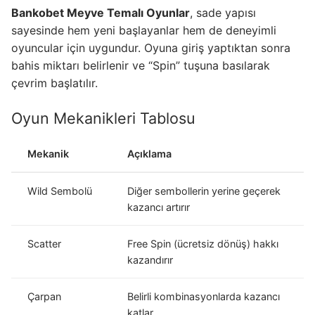
Bankobet Meyve Temalı Oyunlar
, sade yapısı
sayesinde hem yeni başlayanlar hem de deneyimli
oyuncular için uygundur. Oyuna giriş yaptıktan sonra
bahis miktarı belirlenir ve “Spin” tuşuna basılarak
çevrim başlatılır.
Oyun Mekanikleri Tablosu
Mekanik
Açıklama
Wild Sembolü
Diğer sembollerin yerine geçerek
kazancı artırır
Scatter
Free Spin (ücretsiz dönüş) hakkı
kazandırır
Çarpan
Belirli kombinasyonlarda kazancı
katlar