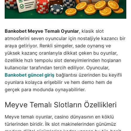
Bankobet Meyve Temalı Oyunlar
, klasik slot
atmosferini seven oyuncular için nostaljiyle kazancı bir
araya getiriyor. Renkli simgeler, sade oynanış ve
yüksek kazanç oranlarıyla dikkat çeken bu oyunlar,
özellikle hızlı tempolu slot deneyimlerinden hoşlanan
kullanıcılar tarafından tercih ediliyor. Oyuncular,
Bankobet güncel giriş
bağlantısı üzerinden bu keyifli
oyunlara kolayca erişebilir ve hem demo hem de
gerçek para modunda oynayabilirler.
Meyve Temalı Slotların Özellikleri
Meyve temalı oyunlar, casino dünyasının en köklü
türlerinden biridir. İlk slot makinelerinden günümüz