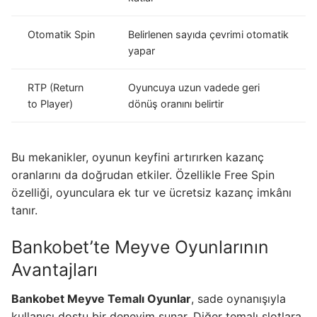
Otomatik Spin
Belirlenen sayıda çevrimi otomatik
yapar
RTP (Return
Oyuncuya uzun vadede geri
to Player)
dönüş oranını belirtir
Bu mekanikler, oyunun keyfini artırırken kazanç
oranlarını da doğrudan etkiler. Özellikle Free Spin
özelliği, oyunculara ek tur ve ücretsiz kazanç imkânı
tanır.
Bankobet’te Meyve Oyunlarının
Avantajları
Bankobet Meyve Temalı Oyunlar
, sade oynanışıyla
kullanıcı dostu bir deneyim sunar. Diğer temalı slotlara