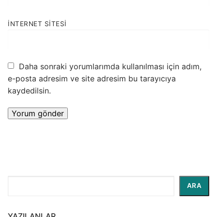
İNTERNET SITESI
Daha sonraki yorumlarımda kullanılması için adım,
e-posta adresim ve site adresim bu tarayıcıya
kaydedilsin.
Ara
ARA
YAZILANLAR