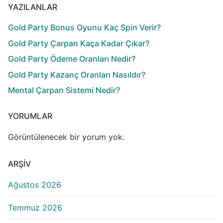
YAZILANLAR
Gold Party Bonus Oyunu Kaç Spin Verir?
Gold Party Çarpan Kaça Kadar Çıkar?
Gold Party Ödeme Oranları Nedir?
Gold Party Kazanç Oranları Nasıldır?
Mental Çarpan Sistemi Nedir?
YORUMLAR
Görüntülenecek bir yorum yok.
ARŞIV
Ağustos 2026
Temmuz 2026