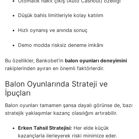
Otomatik nakit çıkış (Auto Cashout) özelliği
Düşük bahis limitleriyle kolay katılım
Hızlı oynanış ve anında sonuç
Demo modda risksiz deneme imkânı
Bu özellikler, Bankobet’in
balon oyunları deneyimini
rakiplerinden ayıran en önemli faktörlerdir.
Balon Oyunlarında Strateji ve
İpuçları
Balon oyunları tamamen şansa dayalı görünse de, bazı
stratejik yaklaşımlar kazanç olasılığını artırabilir.
Erken Tahsil Stratejisi:
Her elde küçük
kazançlarla ilerleyerek riski minimize eder.