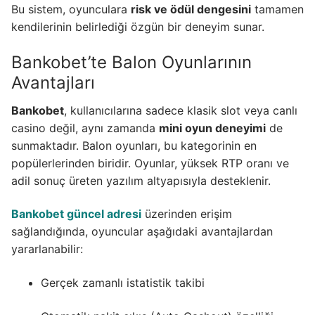
Bu sistem, oyunculara
risk ve ödül dengesini
tamamen
kendilerinin belirlediği özgün bir deneyim sunar.
Bankobet’te Balon Oyunlarının
Avantajları
Bankobet
, kullanıcılarına sadece klasik slot veya canlı
casino değil, aynı zamanda
mini oyun deneyimi
de
sunmaktadır. Balon oyunları, bu kategorinin en
popülerlerinden biridir. Oyunlar, yüksek RTP oranı ve
adil sonuç üreten yazılım altyapısıyla desteklenir.
Bankobet güncel adresi
üzerinden erişim
sağlandığında, oyuncular aşağıdaki avantajlardan
yararlanabilir:
Gerçek zamanlı istatistik takibi