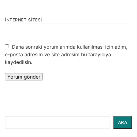
İNTERNET SITESI
Daha sonraki yorumlarımda kullanılması için adım,
e-posta adresim ve site adresim bu tarayıcıya
kaydedilsin.
Ara
ARA