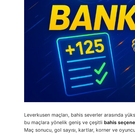
Leverkusen maçları, bahis severler arasında yükse
bu maçlara yönelik geniş ve çeşitli
bahis seçene
Maç sonucu, gol sayısı, kartlar, korner ve oyuncu