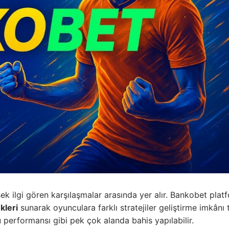
k ilgi gören karşılaşmalar arasında yer alır. Bankobet plat
kleri
sunarak oyunculara farklı stratejiler geliştirme imkânı t
 performansı gibi pek çok alanda bahis yapılabilir.