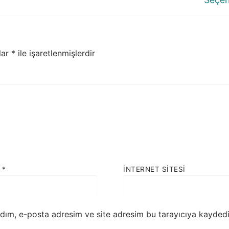
lar
*
ile işaretlenmişlerdir
A
*
İNTERNET SITESI
dım, e-posta adresim ve site adresim bu tarayıcıya kaydedil