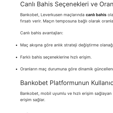
Canlı Bahis Seçenekleri ve Ora
Bankobet, Leverkusen maçlarında
canlı bahis
ola
fırsatı verir. Maçın temposuna bağlı olarak oranla
Canlı bahis avantajları:
Maç akışına göre anlık strateji değiştirme olanağı
Farklı bahis seçeneklerine hızlı erişim.
Oranların maç durumuna göre dinamik güncellenm
Bankobet Platformunun Kullanıcı
Bankobet, mobil uyumlu ve hızlı erişim sağlayan
erişim sağlar.