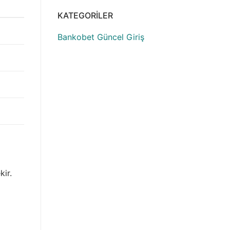
KATEGORILER
Bankobet Güncel Giriş
kir.