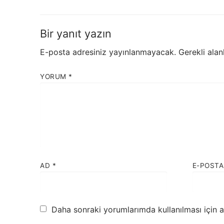
Bir yanıt yazın
E-posta adresiniz yayınlanmayacak.
Gerekli alan
YORUM
*
AD
*
E-POST
Daha sonraki yorumlarımda kullanılması için a