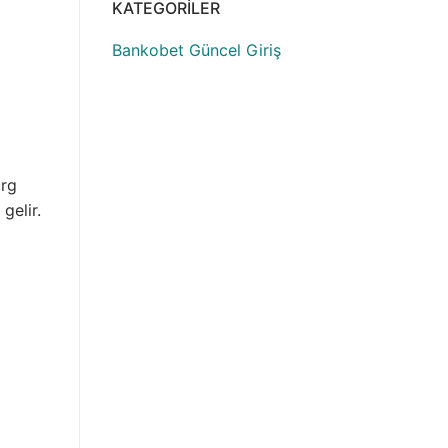
KATEGORILER
Bankobet Güncel Giriş
urg
gelir.