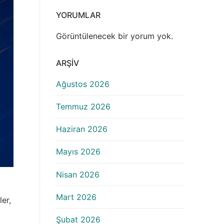
YORUMLAR
Görüntülenecek bir yorum yok.
ARŞIV
Ağustos 2026
Temmuz 2026
Haziran 2026
Mayıs 2026
Nisan 2026
Mart 2026
er,
Şubat 2026