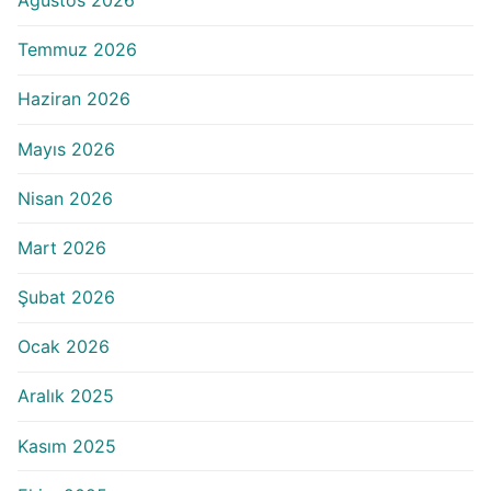
Temmuz 2026
Haziran 2026
Mayıs 2026
Nisan 2026
Mart 2026
Şubat 2026
Ocak 2026
Aralık 2025
Kasım 2025