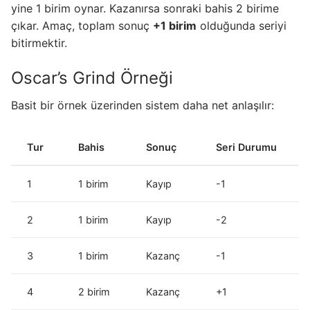
yine 1 birim oynar. Kazanırsa sonraki bahis 2 birime
çıkar. Amaç, toplam sonuç
+1 birim
olduğunda seriyi
bitirmektir.
Oscar’s Grind Örneği
Basit bir örnek üzerinden sistem daha net anlaşılır:
Tur
Bahis
Sonuç
Seri Durumu
1
1 birim
Kayıp
-1
2
1 birim
Kayıp
-2
3
1 birim
Kazanç
-1
4
2 birim
Kazanç
+1