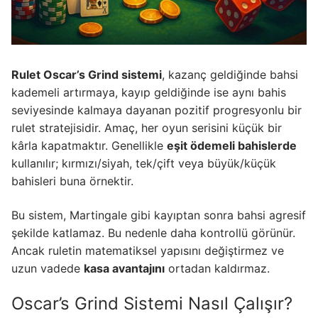
Rulet Oscar’s Grind sistemi
, kazanç geldiğinde bahsi
kademeli artırmaya, kayıp geldiğinde ise aynı bahis
seviyesinde kalmaya dayanan pozitif progresyonlu bir
rulet stratejisidir. Amaç, her oyun serisini küçük bir
kârla kapatmaktır. Genellikle
eşit ödemeli bahislerde
kullanılır; kırmızı/siyah, tek/çift veya büyük/küçük
bahisleri buna örnektir.
Bu sistem, Martingale gibi kayıptan sonra bahsi agresif
şekilde katlamaz. Bu nedenle daha kontrollü görünür.
Ancak ruletin matematiksel yapısını değiştirmez ve
uzun vadede
kasa avantajını
ortadan kaldırmaz.
Oscar’s Grind Sistemi Nasıl Çalışır?