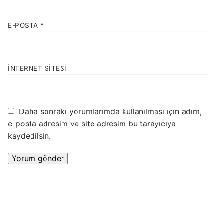
E-POSTA
*
İNTERNET SITESI
Daha sonraki yorumlarımda kullanılması için adım,
e-posta adresim ve site adresim bu tarayıcıya
kaydedilsin.