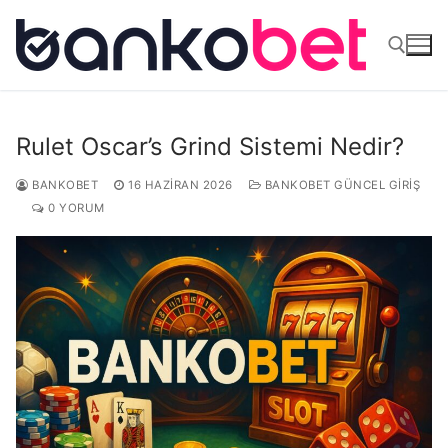
İçeriğe
atla
Arama:
Rulet Oscar’s Grind Sistemi Nedir?
BANKOBET
16 HAZIRAN 2026
BANKOBET GÜNCEL GIRIŞ
0 YORUM