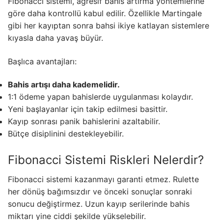
Fibonacci sistemi, agresif bahis artırma yöntemlerine
göre daha kontrollü kabul edilir. Özellikle Martingale
gibi her kayıptan sonra bahsi ikiye katlayan sistemlere
kıyasla daha yavaş büyür.
Başlıca avantajları:
Bahis artışı daha kademelidir.
1:1 ödeme yapan bahislerde uygulanması kolaydır.
Yeni başlayanlar için takip edilmesi basittir.
Kayıp sonrası panik bahislerini azaltabilir.
Bütçe disiplinini destekleyebilir.
Fibonacci Sistemi Riskleri Nelerdir?
Fibonacci sistemi kazanmayı garanti etmez. Rulette
her dönüş bağımsızdır ve önceki sonuçlar sonraki
sonucu değiştirmez. Uzun kayıp serilerinde bahis
miktarı yine ciddi şekilde yükselebilir.