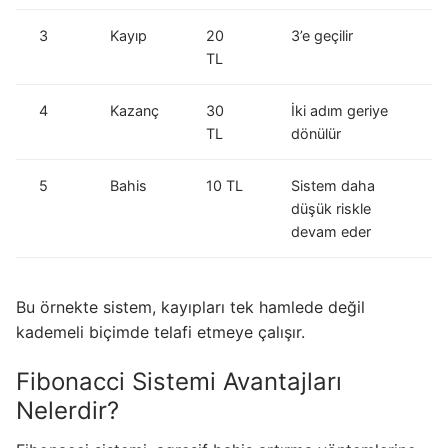
3
Kayıp
20
3’e geçilir
TL
4
Kazanç
30
İki adım geriye
TL
dönülür
5
Bahis
10 TL
Sistem daha
düşük riskle
devam eder
Bu örnekte sistem, kayıpları tek hamlede değil
kademeli biçimde telafi etmeye çalışır.
Fibonacci Sistemi Avantajları
Nelerdir?