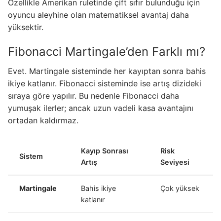
Özellikle Amerikan ruletinde çift sıfır bulunduğu için
oyuncu aleyhine olan matematiksel avantaj daha
yüksektir.
Fibonacci Martingale’den Farklı mı?
Evet. Martingale sisteminde her kayıptan sonra bahis
ikiye katlanır. Fibonacci sisteminde ise artış dizideki
sıraya göre yapılır. Bu nedenle Fibonacci daha
yumuşak ilerler; ancak uzun vadeli kasa avantajını
ortadan kaldırmaz.
Kayıp Sonrası
Risk
Sistem
Artış
Seviyesi
Martingale
Bahis ikiye
Çok yüksek
katlanır