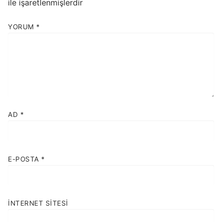
ile işaretlenmişlerdir
YORUM
*
AD
*
E-POSTA
*
İNTERNET SITESI