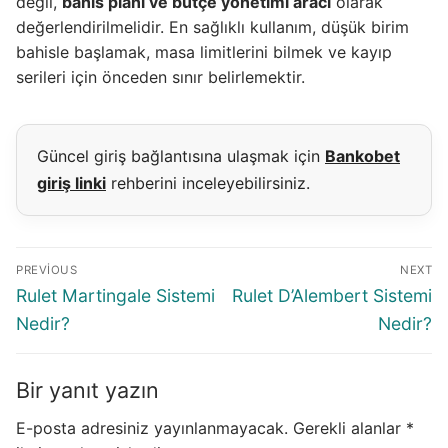
değil,
bahis planı ve bütçe yönetimi aracı
olarak
değerlendirilmelidir. En sağlıklı kullanım, düşük birim
bahisle başlamak, masa limitlerini bilmek ve kayıp
serileri için önceden sınır belirlemektir.
Güncel giriş bağlantısına ulaşmak için
Bankobet
giriş linki
rehberini inceleyebilirsiniz.
Yazı
PREVIOUS
NEXT
gezinmesi
Previous
Next
Rulet Martingale Sistemi
Rulet D’Alembert Sistemi
post:
post:
Nedir?
Nedir?
Bir yanıt yazın
E-posta adresiniz yayınlanmayacak.
Gerekli alanlar
*