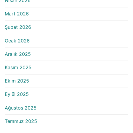
Nisan 2026
Mart 2026
Şubat 2026
Ocak 2026
Aralık 2025
Kasım 2025
Ekim 2025
Eylül 2025
Ağustos 2025
Temmuz 2025