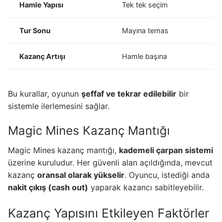
Hamle Yapısı
Tek tek seçim
Tur Sonu
Mayına temas
Kazanç Artışı
Hamle başına
Bu kurallar, oyunun
şeffaf ve tekrar edilebilir
bir
sistemle ilerlemesini sağlar.
Magic Mines Kazanç Mantığı
Magic Mines kazanç mantığı,
kademeli çarpan sistemi
üzerine kuruludur. Her güvenli alan açıldığında, mevcut
kazanç
oransal olarak yükselir
. Oyuncu, istediği anda
nakit çıkış (cash out)
yaparak kazancı sabitleyebilir.
Kazanç Yapısını Etkileyen Faktörler