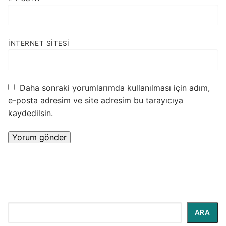
İNTERNET SITESI
Daha sonraki yorumlarımda kullanılması için adım,
e-posta adresim ve site adresim bu tarayıcıya
kaydedilsin.
Ara
ARA