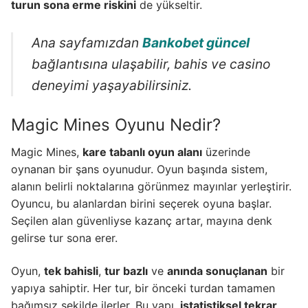
turun sona erme riskini
de yükseltir.
Ana sayfamızdan
Bankobet güncel
bağlantısına ulaşabilir, bahis ve casino
deneyimi yaşayabilirsiniz.
Magic Mines Oyunu Nedir?
Magic Mines,
kare tabanlı oyun alanı
üzerinde
oynanan bir şans oyunudur. Oyun başında sistem,
alanın belirli noktalarına görünmez mayınlar yerleştirir.
Oyuncu, bu alanlardan birini seçerek oyuna başlar.
Seçilen alan güvenliyse kazanç artar, mayına denk
gelirse tur sona erer.
Oyun,
tek bahisli
,
tur bazlı
ve
anında sonuçlanan
bir
yapıya sahiptir. Her tur, bir önceki turdan tamamen
bağımsız şekilde ilerler. Bu yapı,
istatistiksel tekrar