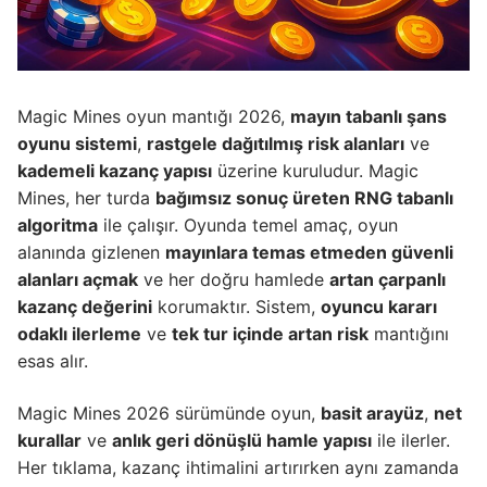
Magic Mines oyun mantığı 2026,
mayın tabanlı şans
oyunu sistemi
,
rastgele dağıtılmış risk alanları
ve
kademeli kazanç yapısı
üzerine kuruludur.
Magic
Mines
, her turda
bağımsız sonuç üreten RNG tabanlı
algoritma
ile çalışır. Oyunda temel amaç, oyun
alanında gizlenen
mayınlara temas etmeden güvenli
alanları açmak
ve her doğru hamlede
artan çarpanlı
kazanç değerini
korumaktır. Sistem,
oyuncu kararı
odaklı ilerleme
ve
tek tur içinde artan risk
mantığını
esas alır.
Magic Mines 2026 sürümünde oyun,
basit arayüz
,
net
kurallar
ve
anlık geri dönüşlü hamle yapısı
ile ilerler.
Her tıklama, kazanç ihtimalini artırırken aynı zamanda