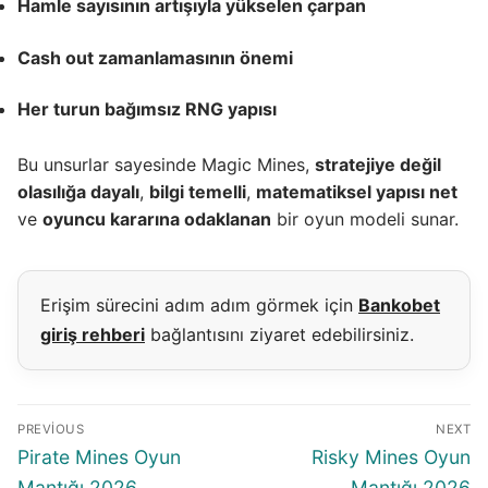
Hamle sayısının artışıyla yükselen çarpan
Cash out zamanlamasının önemi
Her turun bağımsız RNG yapısı
Bu unsurlar sayesinde Magic Mines,
stratejiye değil
olasılığa dayalı
,
bilgi temelli
,
matematiksel yapısı net
ve
oyuncu kararına odaklanan
bir oyun modeli sunar.
Erişim sürecini adım adım görmek için
Bankobet
giriş rehberi
bağlantısını ziyaret edebilirsiniz.
Yazı
PREVIOUS
NEXT
gezinmesi
Previous
Next
Pirate Mines Oyun
Risky Mines Oyun
post:
post:
Mantığı 2026
Mantığı 2026