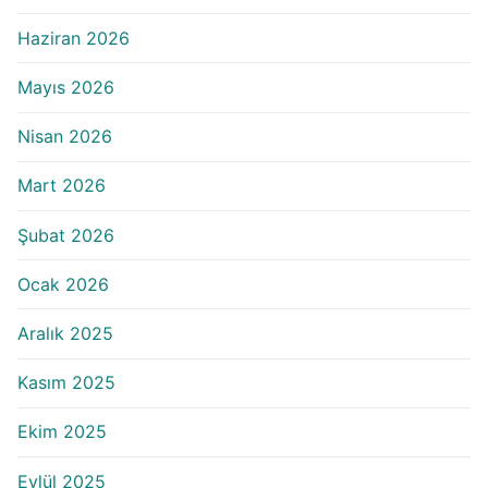
Haziran 2026
Mayıs 2026
Nisan 2026
Mart 2026
Şubat 2026
Ocak 2026
Aralık 2025
Kasım 2025
Ekim 2025
Eylül 2025