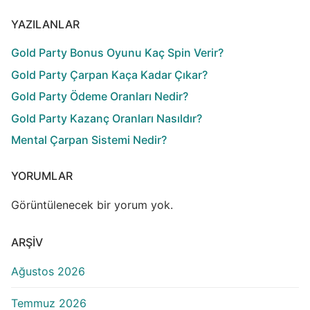
YAZILANLAR
Gold Party Bonus Oyunu Kaç Spin Verir?
Gold Party Çarpan Kaça Kadar Çıkar?
Gold Party Ödeme Oranları Nedir?
Gold Party Kazanç Oranları Nasıldır?
Mental Çarpan Sistemi Nedir?
YORUMLAR
Görüntülenecek bir yorum yok.
ARŞIV
Ağustos 2026
Temmuz 2026