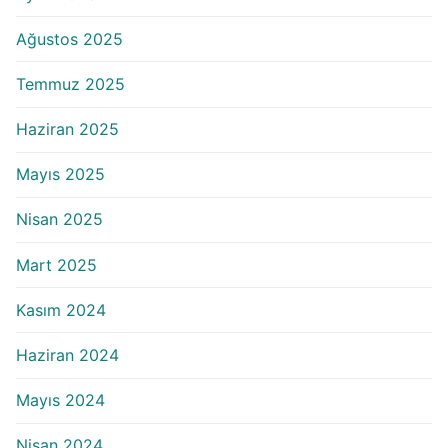
Ağustos 2025
Temmuz 2025
Haziran 2025
Mayıs 2025
Nisan 2025
Mart 2025
Kasım 2024
Haziran 2024
Mayıs 2024
Nisan 2024