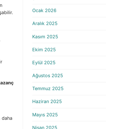
un
Ocak 2026
bilir.
Aralık 2025
Kasım 2025
e
Ekim 2025
ir
Eylül 2025
Ağustos 2025
 kazanç
Temmuz 2025
Haziran 2025
Mayıs 2025
n daha
Nisan 2025