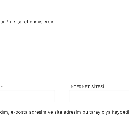
lar
*
ile işaretlenmişlerdir
A
*
İNTERNET SITESI
dım, e-posta adresim ve site adresim bu tarayıcıya kaydedil