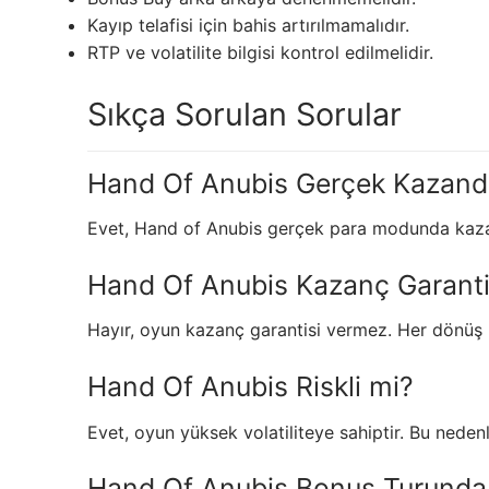
Kayıp telafisi için bahis artırılmamalıdır.
RTP ve volatilite bilgisi kontrol edilmelidir.
Sıkça Sorulan Sorular
Hand Of Anubis Gerçek Kazandı
Evet, Hand of Anubis gerçek para modunda kazan
Hand Of Anubis Kazanç Garantis
Hayır, oyun kazanç garantisi vermez. Her dönüş R
Hand Of Anubis Riskli mi?
Evet, oyun yüksek volatiliteye sahiptir. Bu nedenle
Hand Of Anubis Bonus Turunda 