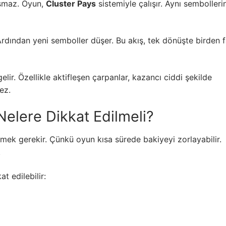
uşmaz. Oyun,
Cluster Pays
sistemiyle çalışır. Aynı sembolleri
dından yeni semboller düşer. Bu akış, tek dönüşte birden f
lir. Özellikle aktifleşen çarpanlar, kazancı ciddi şekilde
ez.
elere Dikkat Edilmeli?
mek gerekir. Çünkü oyun kısa sürede bakiyeyi zorlayabilir.
.
t edilebilir: