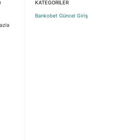
n
KATEGORILER
Bankobet Güncel Giriş
azla