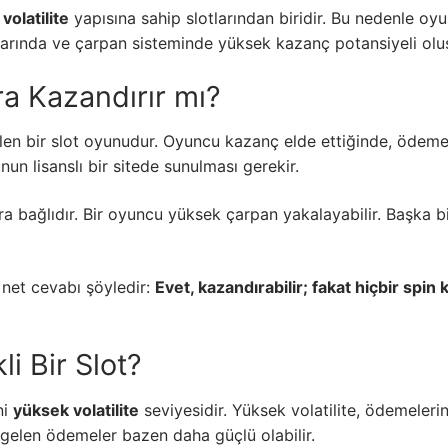
volatilite
yapısına sahip slotlarından biridir. Bu nedenle oy
arında ve çarpan sisteminde yüksek kazanç potansiyeli oluşa
a Kazandırır mı?
en bir slot oyunudur. Oyuncu kazanç elde ettiğinde, ödem
un lisanslı bir sitede sunulması gerekir.
bağlıdır. Bir oyuncu yüksek çarpan yakalayabilir. Başka b
net cevabı şöyledir:
Evet, kazandırabilir; fakat hiçbir spin
i Bir Slot?
ni
yüksek volatilite
seviyesidir. Yüksek volatilite, ödemeleri
, gelen ödemeler bazen daha güçlü olabilir.