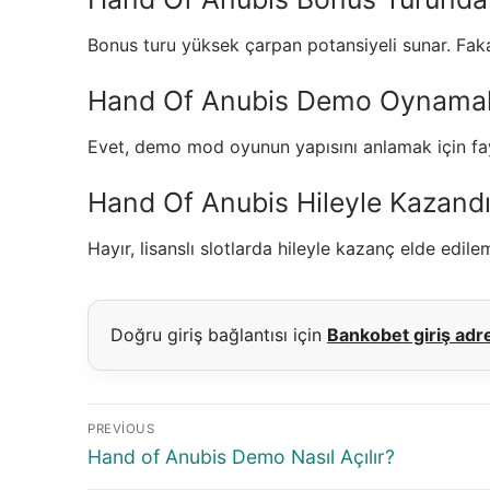
Bonus turu yüksek çarpan potansiyeli sunar. Fa
Hand Of Anubis Demo Oynamak 
Evet, demo mod oyunun yapısını anlamak için fayd
Hand Of Anubis Hileyle Kazandı
Hayır, lisanslı slotlarda hileyle kazanç elde edilem
Doğru giriş bağlantısı için
Bankobet giriş adr
Yazı
PREVIOUS
gezinmesi
Previous
Hand of Anubis Demo Nasıl Açılır?
post: