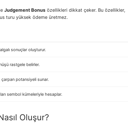
ve
Judgement Bonus
özellikleri dikkat çeker. Bu özellikler,
onus turu yüksek ödeme üretmez.
lgalı sonuçlar oluşturur.
üşü rastgele belirler.
 çarpan potansiyeli sunar.
ları sembol kümeleriyle hesaplar.
Nasıl Oluşur?