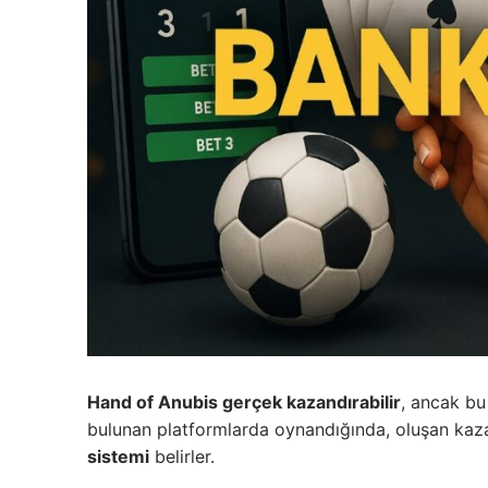
Hand of Anubis gerçek kazandırabilir
, ancak bu
bulunan platformlarda oynandığında, oluşan kaz
sistemi
belirler.