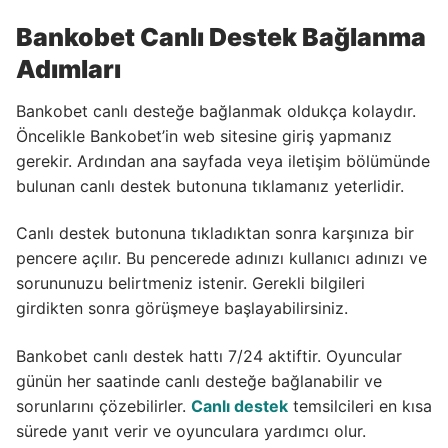
Bankobet Canlı Destek Bağlanma
Adımları
Bankobet canlı desteğe bağlanmak oldukça kolaydır.
Öncelikle Bankobet’in web sitesine giriş yapmanız
gerekir. Ardından ana sayfada veya iletişim bölümünde
bulunan canlı destek butonuna tıklamanız yeterlidir.
Canlı destek butonuna tıkladıktan sonra karşınıza bir
pencere açılır. Bu pencerede adınızı kullanıcı adınızı ve
sorununuzu belirtmeniz istenir. Gerekli bilgileri
girdikten sonra görüşmeye başlayabilirsiniz.
Bankobet canlı destek hattı 7/24 aktiftir. Oyuncular
günün her saatinde canlı desteğe bağlanabilir ve
sorunlarını çözebilirler.
Canlı destek
temsilcileri en kısa
sürede yanıt verir ve oyunculara yardımcı olur.