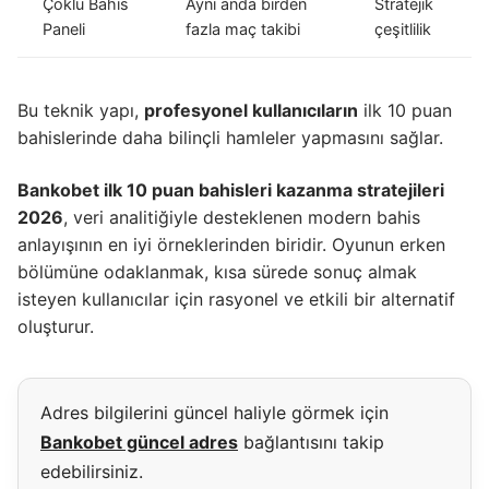
Çoklu Bahis
Aynı anda birden
Stratejik
Paneli
fazla maç takibi
çeşitlilik
Bu teknik yapı,
profesyonel kullanıcıların
ilk 10 puan
bahislerinde daha bilinçli hamleler yapmasını sağlar.
Bankobet ilk 10 puan bahisleri kazanma stratejileri
2026
, veri analitiğiyle desteklenen modern bahis
anlayışının en iyi örneklerinden biridir. Oyunun erken
bölümüne odaklanmak, kısa sürede sonuç almak
isteyen kullanıcılar için rasyonel ve etkili bir alternatif
oluşturur.
Adres bilgilerini güncel haliyle görmek için
Bankobet güncel adres
bağlantısını takip
edebilirsiniz.