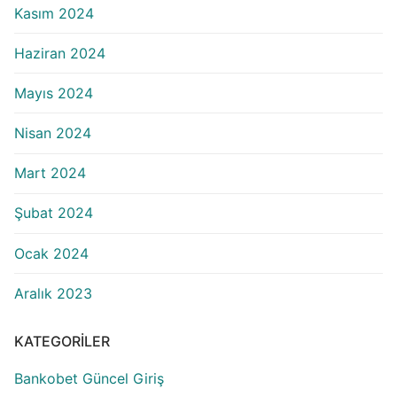
Kasım 2024
Haziran 2024
Mayıs 2024
Nisan 2024
Mart 2024
Şubat 2024
Ocak 2024
Aralık 2023
KATEGORILER
Bankobet Güncel Giriş