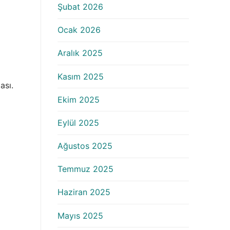
Şubat 2026
Ocak 2026
Aralık 2025
Kasım 2025
ası.
Ekim 2025
Eylül 2025
Ağustos 2025
Temmuz 2025
Haziran 2025
Mayıs 2025