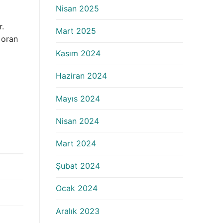
Nisan 2025
r.
Mart 2025
 oran
Kasım 2024
Haziran 2024
Mayıs 2024
Nisan 2024
Mart 2024
Şubat 2024
Ocak 2024
Aralık 2023