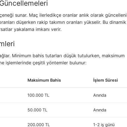
 Güncellemeleri
eneği sunar. Maç ilerledikçe oranlar anlık olarak güncelleni
ranları düşerken rakip takımın oranları yükselir. Bu dinamik
ırsatlar yakalama imkanı verir.
mleri
 sağlar. Minimum bahis tutarları düşük tutulurken, maksimum
e işlemlerinde çeşitli yöntemler bulunur:
Maksimum Bahis
İşlem Süresi
100.000 TL
Anında
50.000 TL
Anında
200.000 TL
1-2 iş günü