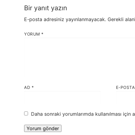
Bir yanıt yazın
E-posta adresiniz yayınlanmayacak.
Gerekli alan
YORUM
*
AD
*
E-POST
Daha sonraki yorumlarımda kullanılması için a