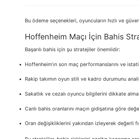
Bu ödeme seçenekleri, oyuncuların hızlı ve güven
Hoffenheim Maçı İçin Bahis Strat
Başarılı bahis için şu stratejiler önemlidir:
Hoffenheim’ın son maç performanslarını ve istatis
Rakip takımın oyun stili ve kadro durumunu anal
Sakatlık ve cezalı oyuncu bilgilerini dikkate alma
Canlı bahis oranlarını maçın gidişatına göre değ
Oran değişikliklerini yakından izleyerek değerli f