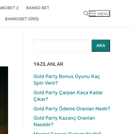
NKOBET 2
BANKO BET
MENÜ
BANKOBET GIRIŞ
Arama:
Ara
ARA
YAZILANLAR
Gold Party Bonus Oyunu Kaç
Spin Verir?
Gold Party Çarpan Kaça Kadar
Çıkar?
Gold Party Ödeme Oranları Nedir?
Gold Party Kazanç Oranları
Nasıldır?
Mental Çarpan Sistemi Nedir?