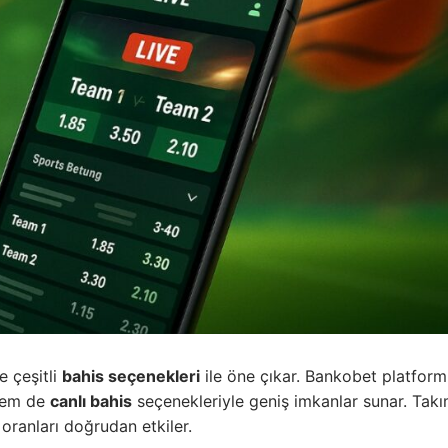
e çeşitli
bahis seçenekleri
ile öne çıkar. Bankobet platform
hem de
canlı bahis
seçenekleriyle geniş imkanlar sunar. Tak
ranları doğrudan etkiler.