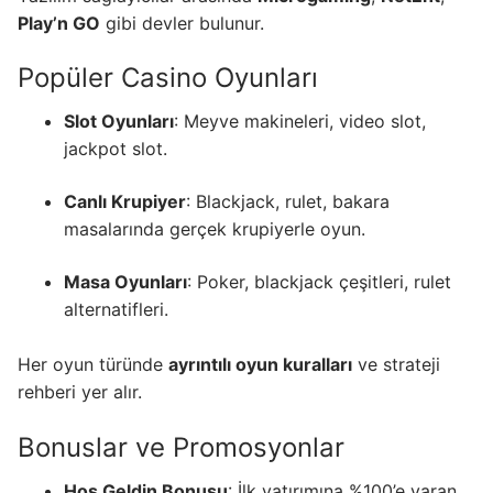
Play’n GO
gibi devler bulunur.
Popüler Casino Oyunları
Slot Oyunları
: Meyve makineleri, video slot,
jackpot slot.
Canlı Krupiyer
: Blackjack, rulet, bakara
masalarında gerçek krupiyerle oyun.
Masa Oyunları
: Poker, blackjack çeşitleri, rulet
alternatifleri.
Her oyun türünde
ayrıntılı oyun kuralları
ve strateji
rehberi yer alır.
Bonuslar ve Promosyonlar
Hoş Geldin Bonusu
: İlk yatırımına %100’e varan