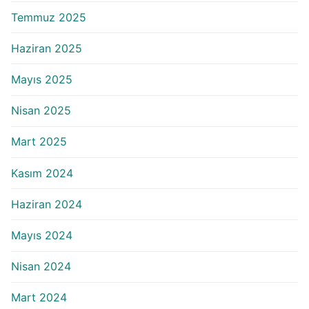
Temmuz 2025
Haziran 2025
Mayıs 2025
Nisan 2025
Mart 2025
Kasım 2024
Haziran 2024
Mayıs 2024
Nisan 2024
Mart 2024