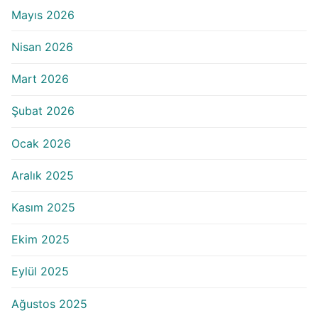
Mayıs 2026
Nisan 2026
Mart 2026
Şubat 2026
Ocak 2026
Aralık 2025
Kasım 2025
Ekim 2025
Eylül 2025
Ağustos 2025