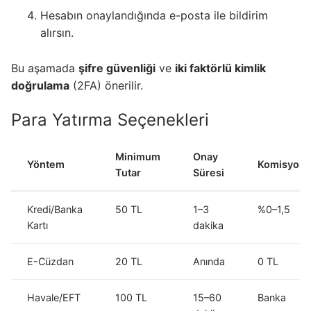
Hesabın onaylandığında e-posta ile bildirim
alırsın.
Bu aşamada
şifre güvenliği
ve
iki faktörlü kimlik
doğrulama
(2FA) önerilir.
Para Yatırma Seçenekleri
Minimum
Onay
Yöntem
Komisyon
Tutar
Süresi
Kredi/Banka
50 TL
1–3
%0–1,5
Kartı
dakika
E-Cüzdan
20 TL
Anında
0 TL
Havale/EFT
100 TL
15–60
Banka