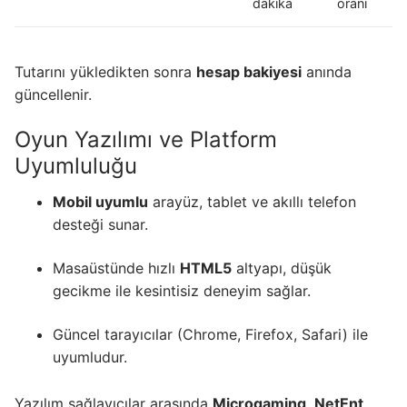
dakika
oranı
Tutarını yükledikten sonra
hesap bakiyesi
anında
güncellenir.
Oyun Yazılımı ve Platform
Uyumluluğu
Mobil uyumlu
arayüz, tablet ve akıllı telefon
desteği sunar.
Masaüstünde hızlı
HTML5
altyapı, düşük
gecikme ile kesintisiz deneyim sağlar.
Güncel tarayıcılar (Chrome, Firefox, Safari) ile
uyumludur.
Yazılım sağlayıcılar arasında
Microgaming
,
NetEnt
,