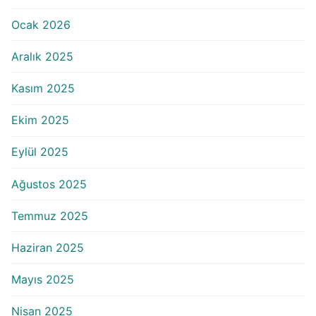
Ocak 2026
Aralık 2025
Kasım 2025
Ekim 2025
Eylül 2025
Ağustos 2025
Temmuz 2025
Haziran 2025
Mayıs 2025
Nisan 2025