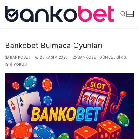
İçeriğe
atla
Arama:
Bankobet Bulmaca Oyunları
BANKOBET
26 KASIM 2025
BANKOBET GÜNCEL GIRIŞ
0 YORUM