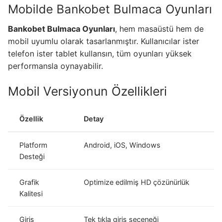
Mobilde Bankobet Bulmaca Oyunları
Bankobet Bulmaca Oyunları
, hem masaüstü hem de
mobil uyumlu olarak tasarlanmıştır. Kullanıcılar ister
telefon ister tablet kullansın, tüm oyunları yüksek
performansla oynayabilir.
Mobil Versiyonun Özellikleri
Özellik
Detay
Platform
Android, iOS, Windows
Desteği
Grafik
Optimize edilmiş HD çözünürlük
Kalitesi
Giriş
Tek tıkla giriş seçeneği