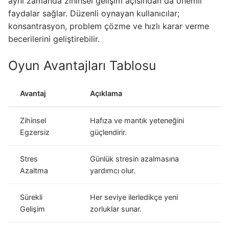
aynı zamanda zihinsel gelişim açısından da önemli
faydalar sağlar. Düzenli oynayan kullanıcılar;
konsantrasyon, problem çözme ve hızlı karar verme
becerilerini geliştirebilir.
Oyun Avantajları Tablosu
Avantaj
Açıklama
Zihinsel
Hafıza ve mantık yeteneğini
Egzersiz
güçlendirir.
Stres
Günlük stresin azalmasına
Azaltma
yardımcı olur.
Sürekli
Her seviye ilerledikçe yeni
Gelişim
zorluklar sunar.