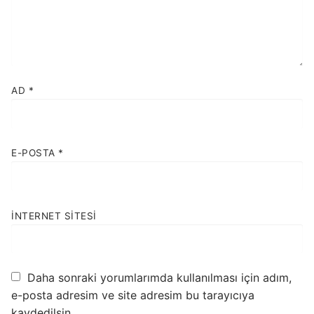
AD
*
E-POSTA
*
İNTERNET SITESI
Daha sonraki yorumlarımda kullanılması için adım,
e-posta adresim ve site adresim bu tarayıcıya
kaydedilsin.