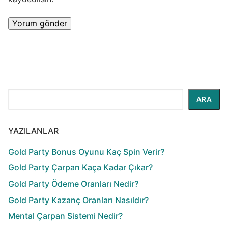
Ara
ARA
YAZILANLAR
Gold Party Bonus Oyunu Kaç Spin Verir?
Gold Party Çarpan Kaça Kadar Çıkar?
Gold Party Ödeme Oranları Nedir?
Gold Party Kazanç Oranları Nasıldır?
Mental Çarpan Sistemi Nedir?