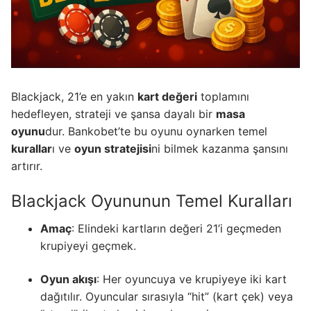
Blackjack, 21’e en yakın
kart değeri
toplamını
hedefleyen, strateji ve şansa dayalı bir
masa
oyunu
dur. Bankobet’te bu oyunu oynarken temel
kurallar
ı ve
oyun stratejisi
ni bilmek kazanma şansını
artırır.
Blackjack Oyununun Temel Kuralları
Amaç
: Elindeki kartların değeri 21’i geçmeden
krupiyeyi geçmek.
Oyun akışı
: Her oyuncuya ve krupiyeye iki kart
dağıtılır. Oyuncular sırasıyla “hit” (kart çek) veya