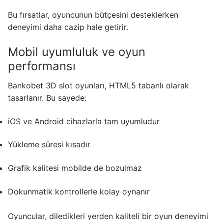
Bu fırsatlar, oyuncunun bütçesini desteklerken
deneyimi daha cazip hale getirir.
Mobil uyumluluk ve oyun
performansı
Bankobet 3D slot oyunları, HTML5 tabanlı olarak
tasarlanır. Bu sayede:
iOS ve Android cihazlarla tam uyumludur
Yükleme süresi kısadır
Grafik kalitesi mobilde de bozulmaz
Dokunmatik kontrollerle kolay oynanır
Oyuncular, diledikleri yerden kaliteli bir oyun deneyimi