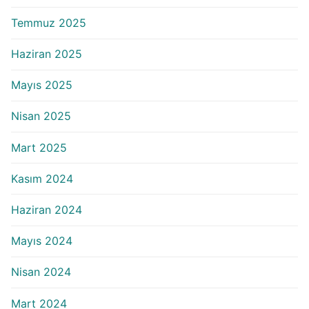
Temmuz 2025
Haziran 2025
Mayıs 2025
Nisan 2025
Mart 2025
Kasım 2024
Haziran 2024
Mayıs 2024
Nisan 2024
Mart 2024