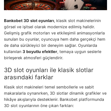
Bankobet 3D slot oyunları
, klasik slot makinelerinin
görsel ve işitsel olarak modernize edilmiş halidir.
Gelişmiş grafik motorları ve etkileşimli animasyonlarla
sunulan bu oyunlar, oyuncuya hem daha gerçekçi hem
de daha sürükleyici bir deneyim sağlar. Oyunlarda
kullanılan
3 boyutlu efektler
, temaya uygun seslerle
birleşerek atmosferi güçlendirir.
3D slot oyunları ile klasik slotlar
arasındaki farklar
Klasik slot makineleri temel sembollerle ve sabit
makaralarla oynanırken, 3D slotlar dinamik grafikler ve
hikâye akışlarıyla desteklenir. Bankobet platformunda
3D slot oyunlarının öne çıkan farkları: