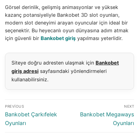
Görsel derinlik, gelişmiş animasyonlar ve yüksek
kazanç potansiyeliyle Bankobet 3D slot oyunları,
modern slot deneyimi arayan oyuncular için ideal bir
seçenektir. Bu heyecanlı oyun dünyasına adım atmak
için güvenli bir
Bankobet giriş
yapılması yeterlidir.
Siteye doğru adresten ulaşmak için
Bankobet
giriş adresi
sayfasındaki yönlendirmeleri
kullanabilirsiniz.
Yazı
PREVIOUS
NEXT
gezinmesi
Previous
Next
Bankobet Çarkıfelek
Bankobet Megaways
post:
post:
Oyunları
Oyunları