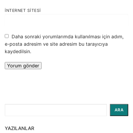
İNTERNET SITESI
Daha sonraki yorumlarımda kullanılması için adım,
e-posta adresim ve site adresim bu tarayıcıya
kaydedilsin.
Ara
ARA
YAZILANLAR