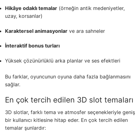
Hikâye odaklı temalar
(örneğin antik medeniyetler,
uzay, korsanlar)
Karaktersel animasyonlar
ve ara sahneler
İnteraktif bonus turları
Yüksek çözünürlüklü arka planlar ve ses efektleri
Bu farklar, oyuncunun oyuna daha fazla bağlanmasını
sağlar.
En çok tercih edilen 3D slot temaları
3D slotlar, farklı tema ve atmosfer seçenekleriyle geniş
bir kullanıcı kitlesine hitap eder. En çok tercih edilen
temalar şunlardır: