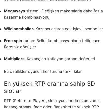
Megaways
sistemi: Değişken makaralarla daha fazla
kazanma kombinasyonu
Wild semboller
: Kazancı artıran çok işlevli semboller
Free spin
turları: Belirli kombinasyonlarla tetiklenen
ücretsiz dönüşler
Multipliers
: Kazançları katlayan çarpan değerleri
Bu özellikler oyunun her turunu farklı kılar.
En yüksek RTP oranına sahip 3D
slotlar
RTP (Return to Player), slot oyunlarında uzun vadeli
kazanç oranını ifade eder. Bankobet’te yüksek RTP