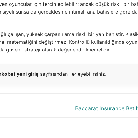
oyuncular için tercih edilebilir; ancak düşük riskli bir ba
siyeli sunsa da gerçekleşme ihtimali ana bahislere göre d
ağlı çalışan, yüksek çarpanlı ama riskli bir yan bahistir. Klasi
l matematiğini değiştirmez. Kontrollü kullanıldığında oyun
da güvenli strateji olarak değerlendirilmemelidir.
kobet yeni giriş
sayfasından ilerleyebilirsiniz.
Next
Baccarat Insurance Bet 
post: