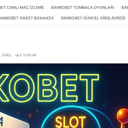
ET CANLI MAÇ İZLEME
BANKOBET TOMBALA OYUNLARI
BA
ANKOBET SWEET BONANZA
BANKOBET GÜNCEL GIRIŞ ADRESI
 GIRIŞ
0 YORUM