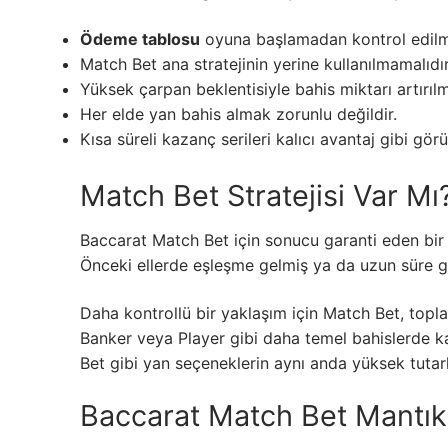
Ödeme tablosu
oyuna başlamadan kontrol edilme
Match Bet ana stratejinin yerine kullanılmamalıdır
Yüksek çarpan beklentisiyle bahis miktarı artırılm
Her elde yan bahis almak zorunlu değildir.
Kısa süreli kazanç serileri kalıcı avantaj gibi gör
Match Bet Stratejisi Var Mı
Baccarat Match Bet için sonucu garanti eden bir st
Önceki ellerde eşleşme gelmiş ya da uzun süre ge
Daha kontrollü bir yaklaşım için Match Bet, topl
Banker veya Player gibi daha temel bahislerde ka
Bet gibi yan seçeneklerin aynı anda yüksek tutarl
Baccarat Match Bet Mantıkl