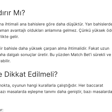
ırır Mı?
a ihtimali ana bahislere göre daha düşüktür. Yan bahislerd
man avantajlı oldukları anlamına gelmez. Çünkü yüksek ö
ikte gelir.
r bahisle daha yüksek çarpan alma ihtimalidir. Fakat uzun
a dalgalı sonuçlar üretir. Bu yüzden Match Bet’i sürekli ve
bilir.
 Dikkat Edilmeli?
kta, oyunun hangi kurallarla çalıştığıdır. Her baccarat
 Bazı masalarda eşleşme tanımı daha geniştir, bazı masalarda
r: