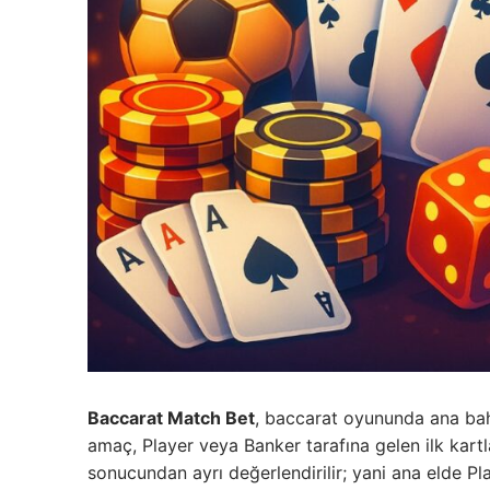
Baccarat Match Bet
, baccarat oyununda ana ba
amaç, Player veya Banker tarafına gelen ilk kartla
sonucundan ayrı değerlendirilir; yani ana elde P