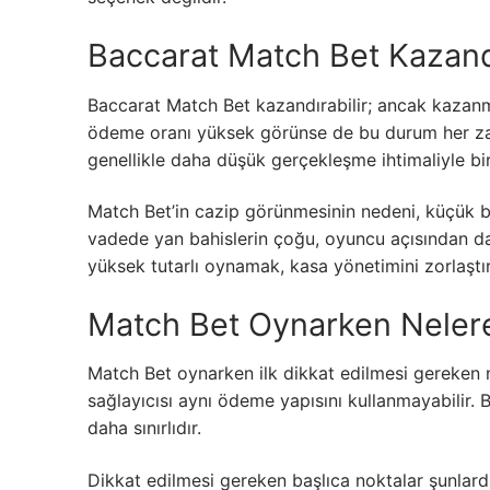
Baccarat Match Bet Kazand
Baccarat Match Bet kazandırabilir; ancak kazanm
ödeme oranı yüksek görünse de bu durum her za
genellikle daha düşük gerçekleşme ihtimaliyle birl
Match Bet’in cazip görünmesinin nedeni, küçük bi
vadede yan bahislerin çoğu, oyuncu açısından dah
yüksek tutarlı oynamak, kasa yönetimini zorlaştıra
Match Bet Oynarken Nelere
Match Bet oynarken ilk dikkat edilmesi gereken no
sağlayıcısı aynı ödeme yapısını kullanmayabilir.
daha sınırlıdır.
Dikkat edilmesi gereken başlıca noktalar şunlardı