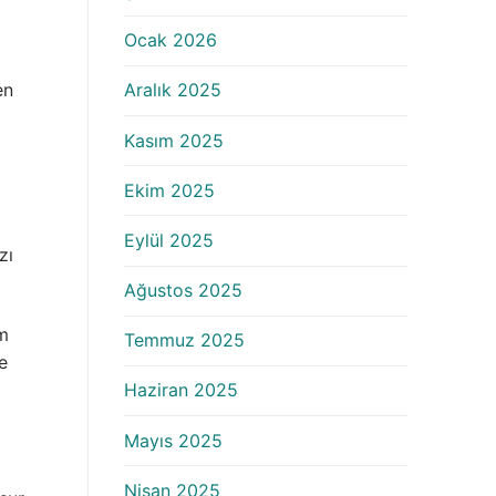
Ocak 2026
Aralık 2025
en
Kasım 2025
Ekim 2025
Eylül 2025
zı
Ağustos 2025
em
Temmuz 2025
e
Haziran 2025
Mayıs 2025
Nisan 2025