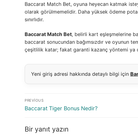
Baccarat Match Bet, oyuna heyecan katmak isteyen 
olarak görülmemelidir. Daha yüksek ödeme potan
sınırlıdır.
Baccarat Match Bet
, belirli kart eşleşmelerine b
baccarat sonucundan bağımsızdır ve oyunun teme
çeşitlilik katar; fakat garanti kazanç yöntemi ya 
Yeni giriş adresi hakkında detaylı bilgi için
Ban
Yazı
PREVIOUS
gezinmesi
Previous
Baccarat Tiger Bonus Nedir?
post:
Bir yanıt yazın