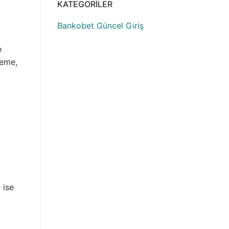
KATEGORILER
Bankobet Güncel Giriş
e
deme,
 ise