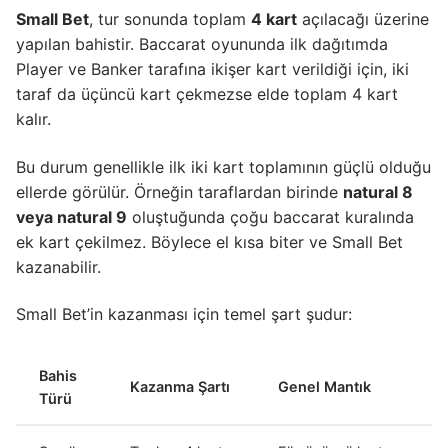
Small Bet
, tur sonunda toplam
4 kart
açılacağı üzerine
yapılan bahistir. Baccarat oyununda ilk dağıtımda
Player ve Banker tarafına ikişer kart verildiği için, iki
taraf da üçüncü kart çekmezse elde toplam 4 kart
kalır.
Bu durum genellikle ilk iki kart toplamının güçlü olduğu
ellerde görülür. Örneğin taraflardan birinde
natural 8
veya natural 9
oluştuğunda çoğu baccarat kuralında
ek kart çekilmez. Böylece el kısa biter ve Small Bet
kazanabilir.
Small Bet’in kazanması için temel şart şudur:
Bahis
Kazanma Şartı
Genel Mantık
Türü