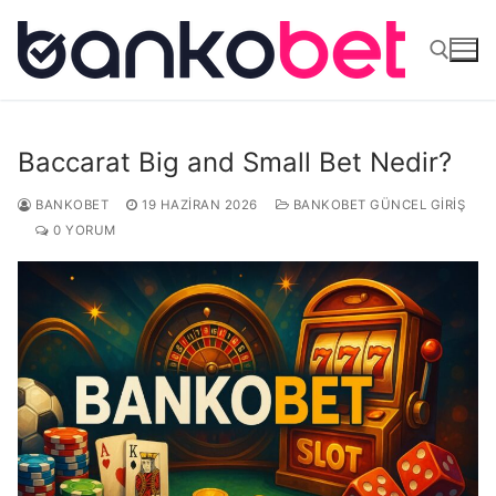
İçeriğe
atla
Arama:
Baccarat Big and Small Bet Nedir?
BANKOBET
19 HAZIRAN 2026
BANKOBET GÜNCEL GIRIŞ
0 YORUM