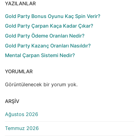
YAZILANLAR
Gold Party Bonus Oyunu Kaç Spin Verir?
Gold Party Çarpan Kaça Kadar Çıkar?
Gold Party Ödeme Oranları Nedir?
Gold Party Kazanç Oranları Nasıldır?
Mental Çarpan Sistemi Nedir?
YORUMLAR
Görüntülenecek bir yorum yok.
ARŞIV
Ağustos 2026
Temmuz 2026