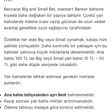
Baccarat Big and Small Bet, standart Banker bahsine
kıyasla daha değişken bir yapıya sahiptir. Çünkü yan
bahislerde ödeme oranı cazip görünse de uzun vadeli
avantaj genellikle oyun sağlayıcısı tarafındadır.
Özellikle her elde Big veya Small oynamak, kasayı hızlı
şekilde zorlayabilir. Daha kontrollü bir yaklaşım için bu
bahisler yalnızca küçük miktarlarla denenmelidir. Ana
bahis 100 TL ise Big veya Small yan bahsi 10 TL – 20
TL gibi daha düşük seviyede tutulabilir.
Yan bahislerde dikkat edilmesi gereken noktalar
şunlardır:
Ana bahis bütçesinden ayrı limit
belirlenmelidir.
Kayıp sonrası yan bahis miktarı artırılmamalıdır.
Ödeme tablosu masaya göre kontrol edilmelidir.