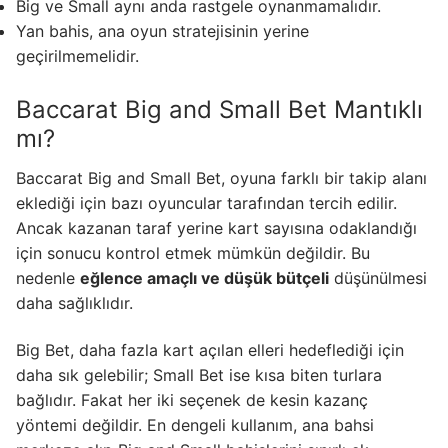
Big ve Small aynı anda rastgele oynanmamalıdır.
Yan bahis, ana oyun stratejisinin yerine
geçirilmemelidir.
Baccarat Big and Small Bet Mantıklı
mı?
Baccarat Big and Small Bet, oyuna farklı bir takip alanı
eklediği için bazı oyuncular tarafından tercih edilir.
Ancak kazanan taraf yerine kart sayısına odaklandığı
için sonucu kontrol etmek mümkün değildir. Bu
nedenle
eğlence amaçlı ve düşük bütçeli
düşünülmesi
daha sağlıklıdır.
Big Bet, daha fazla kart açılan elleri hedeflediği için
daha sık gelebilir; Small Bet ise kısa biten turlara
bağlıdır. Fakat her iki seçenek de kesin kazanç
yöntemi değildir. En dengeli kullanım, ana bahsi