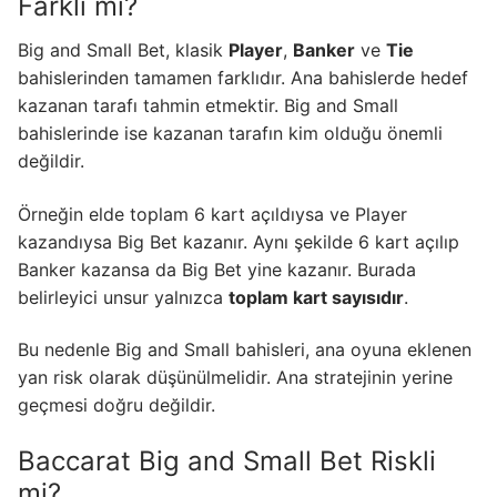
Farklı mı?
Big and Small Bet, klasik
Player
,
Banker
ve
Tie
bahislerinden tamamen farklıdır. Ana bahislerde hedef
kazanan tarafı tahmin etmektir. Big and Small
bahislerinde ise kazanan tarafın kim olduğu önemli
değildir.
Örneğin elde toplam 6 kart açıldıysa ve Player
kazandıysa Big Bet kazanır. Aynı şekilde 6 kart açılıp
Banker kazansa da Big Bet yine kazanır. Burada
belirleyici unsur yalnızca
toplam kart sayısıdır
.
Bu nedenle Big and Small bahisleri, ana oyuna eklenen
yan risk olarak düşünülmelidir. Ana stratejinin yerine
geçmesi doğru değildir.
Baccarat Big and Small Bet Riskli
mi?