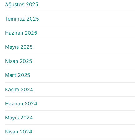
Ağustos 2025
Temmuz 2025
Haziran 2025
Mayıs 2025
Nisan 2025
Mart 2025
Kasım 2024
Haziran 2024
Mayıs 2024
Nisan 2024