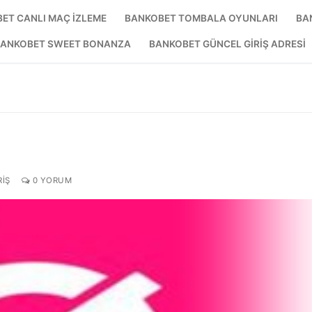
ET CANLI MAÇ İZLEME
BANKOBET TOMBALA OYUNLARI
BA
ANKOBET SWEET BONANZA
BANKOBET GÜNCEL GIRIŞ ADRESI
IŞ
0 YORUM