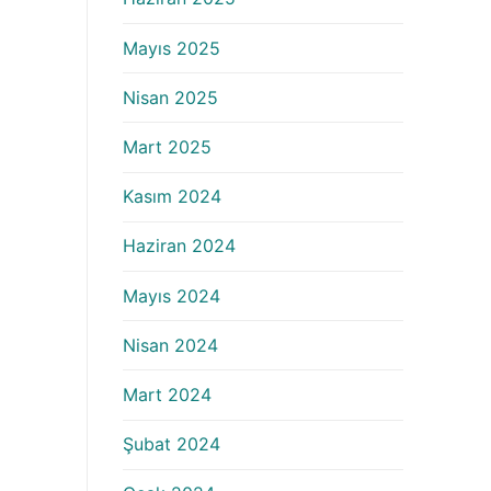
Mayıs 2025
Nisan 2025
Mart 2025
Kasım 2024
Haziran 2024
Mayıs 2024
Nisan 2024
Mart 2024
Şubat 2024