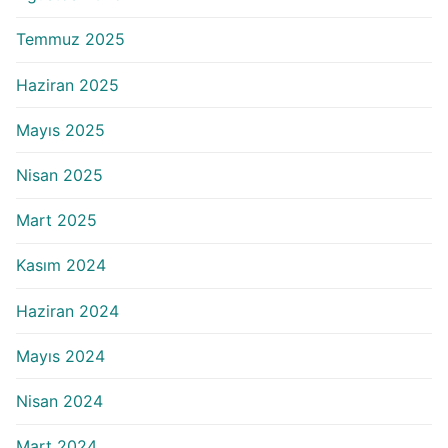
Temmuz 2025
Haziran 2025
Mayıs 2025
Nisan 2025
Mart 2025
Kasım 2024
Haziran 2024
Mayıs 2024
Nisan 2024
Mart 2024