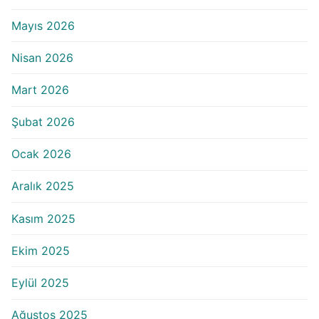
Mayıs 2026
Nisan 2026
Mart 2026
Şubat 2026
Ocak 2026
Aralık 2025
Kasım 2025
Ekim 2025
Eylül 2025
Ağustos 2025