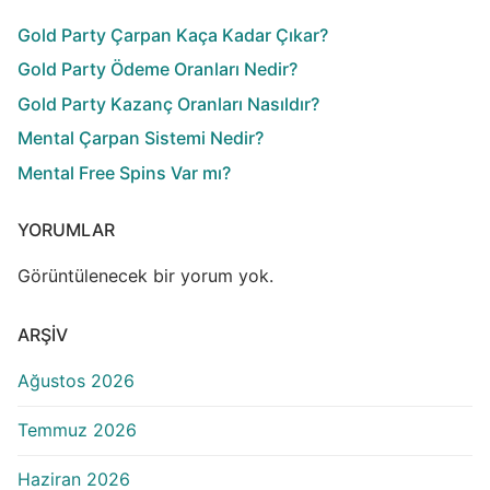
Gold Party Çarpan Kaça Kadar Çıkar?
Gold Party Ödeme Oranları Nedir?
Gold Party Kazanç Oranları Nasıldır?
Mental Çarpan Sistemi Nedir?
Mental Free Spins Var mı?
YORUMLAR
Görüntülenecek bir yorum yok.
ARŞIV
Ağustos 2026
Temmuz 2026
Haziran 2026