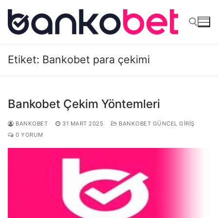
İçeriğe
atla
Etiket:
Bankobet para çekimi
Arama:
Bankobet Çekim Yöntemleri
BANKOBET
31 MART 2025
BANKOBET GÜNCEL GIRIŞ
0 YORUM