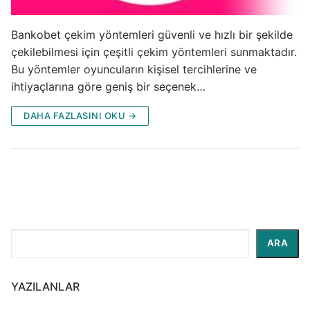
Bankobet çekim yöntemleri güvenli ve hızlı bir şekilde
çekilebilmesi için çeşitli çekim yöntemleri sunmaktadır.
Bu yöntemler oyuncuların kişisel tercihlerine ve
ihtiyaçlarına göre geniş bir seçenek…
DAHA FAZLASINI OKU →
Ara
ARA
YAZILANLAR