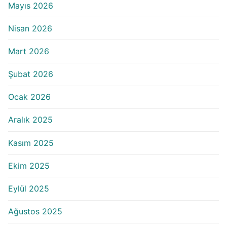
Mayıs 2026
Nisan 2026
Mart 2026
Şubat 2026
Ocak 2026
Aralık 2025
Kasım 2025
Ekim 2025
Eylül 2025
Ağustos 2025