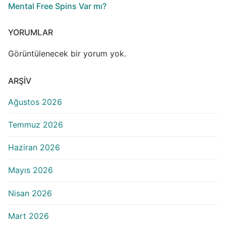
Mental Free Spins Var mı?
YORUMLAR
Görüntülenecek bir yorum yok.
ARŞIV
Ağustos 2026
Temmuz 2026
Haziran 2026
Mayıs 2026
Nisan 2026
Mart 2026