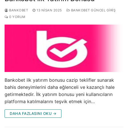
BANKOBET
13 NISAN 2025
BANKOBET GÜNCEL GIRIŞ
0 YORUM
Bankobet ilk yatırım bonusu cazip teklifler sunarak
bahis deneyimlerini daha eğlenceli ve kazançlı hale
getirmektedir. İlk yatırım bonusu yeni kullanıcıların
platforma katılmalarını teşvik etmek için…
DAHA FAZLASINI OKU →