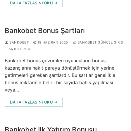
DAHA FAZLASINI OKU →
Bankobet Bonus Şartları
BANKOBET
19 HAZIRAN 2025
BANKOBET GÜNCEL GIRIŞ
0 YORUM
Bankobet bonus çevrimleri oyuncuların bonus
kazançlarını nakit paraya dönüştürmek için yerine
getirmeleri gereken şartlardır. Bu şartlar genellikle
bonus miktarının belirli bir sayıda bahis yapılması
veya…
DAHA FAZLASINI OKU →
Bankobet İlk Yatırım Bonusu