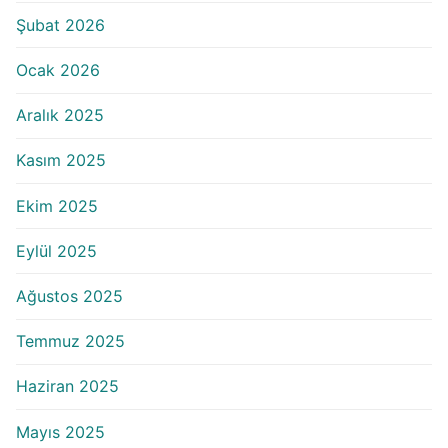
Şubat 2026
Ocak 2026
Aralık 2025
Kasım 2025
Ekim 2025
Eylül 2025
Ağustos 2025
Temmuz 2025
Haziran 2025
Mayıs 2025