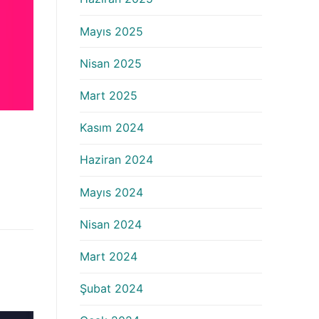
Mayıs 2025
Nisan 2025
Mart 2025
Kasım 2024
Haziran 2024
Mayıs 2024
Nisan 2024
Mart 2024
Şubat 2024