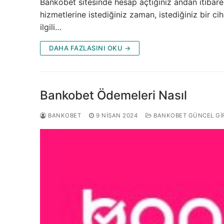
Bankobet sitesinde hesap açtığınız andan itibare
hizmetlerine istediğiniz zaman, istediğiniz bir ciha
ilgili…
DAHA FAZLASINI OKU →
Bankobet Ödemeleri Nasıl
BANKOBET
9 NISAN 2024
BANKOBET GÜNCEL GIR