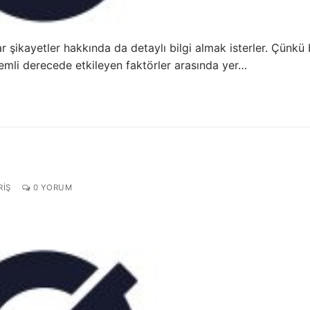
ar şikayetler hakkında da detaylı bilgi almak isterler. Çünkü 
önemli derecede etkileyen faktörler arasında yer…
RIŞ
0 YORUM