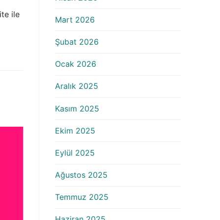
te ile
Mart 2026
Şubat 2026
Ocak 2026
Aralık 2025
Kasım 2025
Ekim 2025
Eylül 2025
Ağustos 2025
Temmuz 2025
Haziran 2025