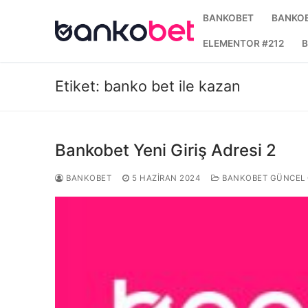
İçeriğe
BANKOBET
BANKOB
atla
ELEMENTOR #212
B
Etiket:
banko bet ile kazan
Bankobet Yeni Giriş Adresi 2
BANKOBET
5 HAZIRAN 2024
BANKOBET GÜNCEL 