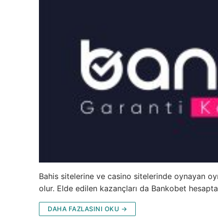
Bahis sitelerine ve casino sitelerinde oynayan
olur. Elde edilen kazançları da Bankobet hesap
DAHA FAZLASINI OKU →