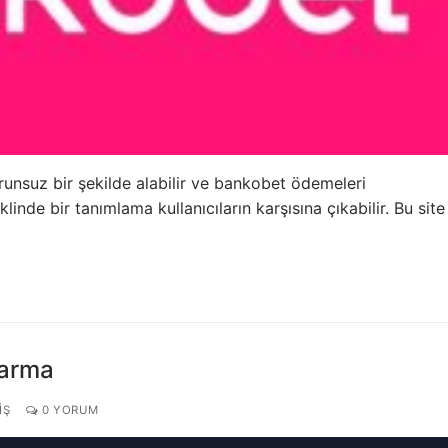
runsuz bir şekilde alabilir ve bankobet ödemeleri
inde bir tanımlama kullanıcıların karşısına çıkabilir. Bu site
tarma
IŞ
0 YORUM