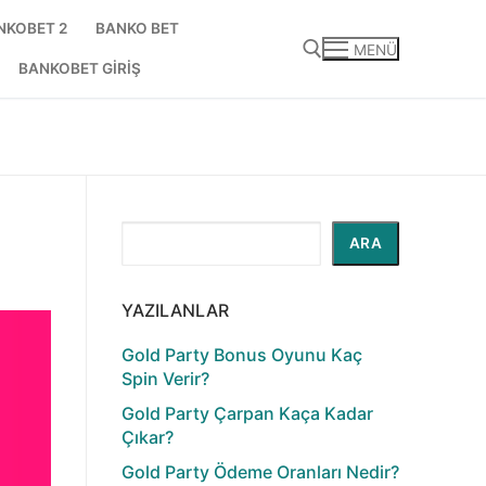
NKOBET 2
BANKO BET
MENÜ
BANKOBET GIRIŞ
Arama:
Ara
ARA
YAZILANLAR
Gold Party Bonus Oyunu Kaç
Spin Verir?
Gold Party Çarpan Kaça Kadar
Çıkar?
Gold Party Ödeme Oranları Nedir?