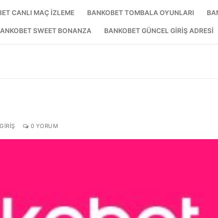
ET CANLI MAÇ İZLEME
BANKOBET TOMBALA OYUNLARI
BA
ANKOBET SWEET BONANZA
BANKOBET GÜNCEL GIRIŞ ADRESI
GIRIŞ
0 YORUM