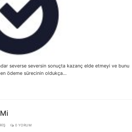
 kadar severse seversin sonuçta kazanç elde etmeyi ve bunu
den ödeme sürecinin oldukça…
iMi
RIŞ
0 YORUM